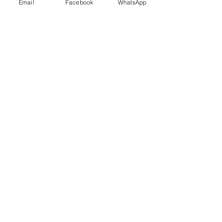
Email
Facebook
WhatsApp
Wo findest Du
BASIC 8
Chiropraktik
?