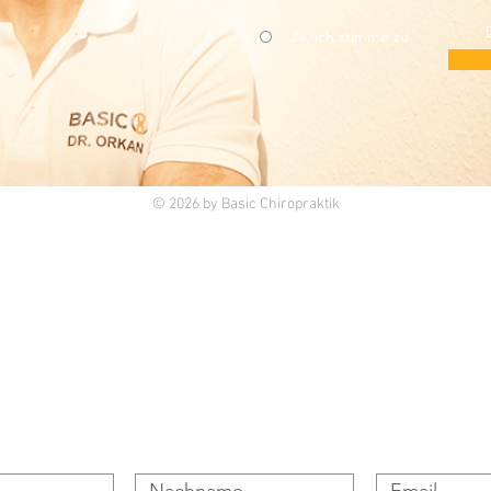
Ja, ich stimme zu
© 2026 by Basic Chiropraktik
Home
Amerikanische Ch
Impressum
Rückenschmerze
Datenschutz
Nackenschmerze
Widerruf / Widerspruch
Kopfschmerzen
AGB