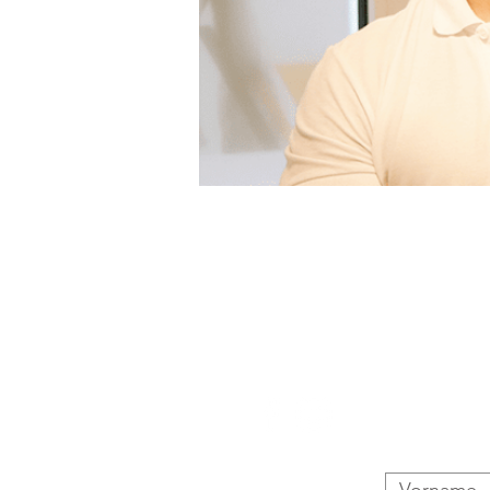
Basic Chiropraktik
By Dr. Orkan
Königsalle 98
40212 Düsseldorf
kontakt@basic8.de
​0155-67 117175