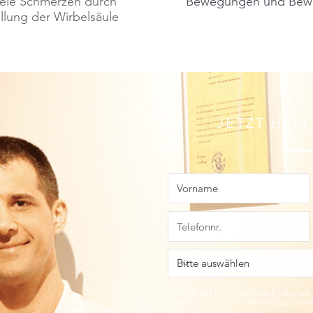
viele Schmerzen durch
Bewegungen und Beweg
llung der Wirbelsäule
JETZT HEL
BASIC 8 darf Dich telefonisch oder per
Absenden der Daten stimmst Du unse
Widerrufsrecht zu.