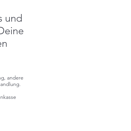
s und
Deine
en
ng, andere
handlung.
enkasse