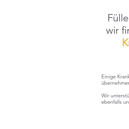
Füll
wir 
K
Einige Kran
übernehmen
Wir unterst
ebenfalls un