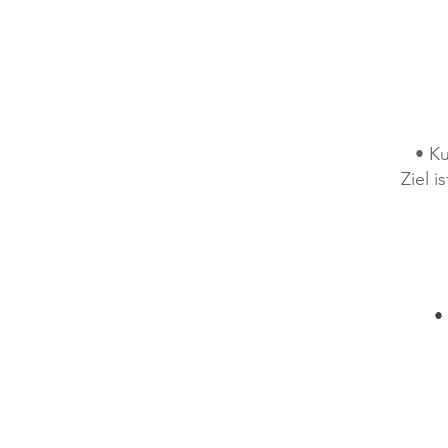
• K
Ziel i
•