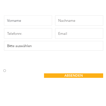
BASIC 8 darf Dich telefonisch oder per Email kontaktieren. Mit dem
Absenden der Daten stimmst Du unseren Datenschutzregelungen und dem
Widerrufsrecht zu.
Datenschutz
Widerruf / Widerspruch
Ja, ich stimme zu
ABSENDEN