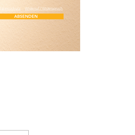
Datenschutz
Widerruf / Widerspruch
ABSENDEN
iropraktik
Über uns
n
Services & Preise
n
Blog
Feedback
Kontakt