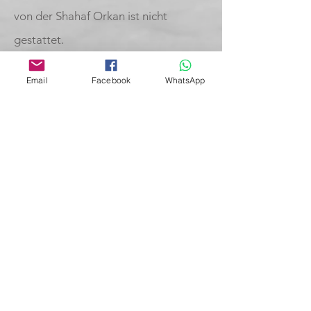
von der Shahaf Orkan ist nicht
gestattet.
Basic Chiropraktik
By Dr. Orkan
Email
Facebook
WhatsApp
Königsalle 98
40212 Düsseldorf
kontakt@basic8.de
​0155-67 117175
Home
Impressum
Datenschutz
Widerruf / Widerspruch
AGB
Amerikanische Chiropraktik
Rückenschmerzen