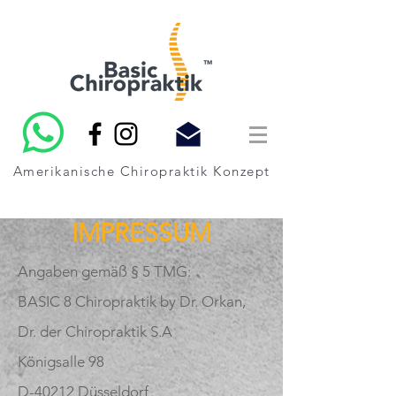
Amerikanische Chiropraktik Konzept
IMPRESSUM
Angaben gemäß § 5 TMG:
BASIC 8 Chiropraktik by Dr. Orkan,
Dr. der Chiropraktik S.A
Königsalle 98
D-40212 Düsseldorf