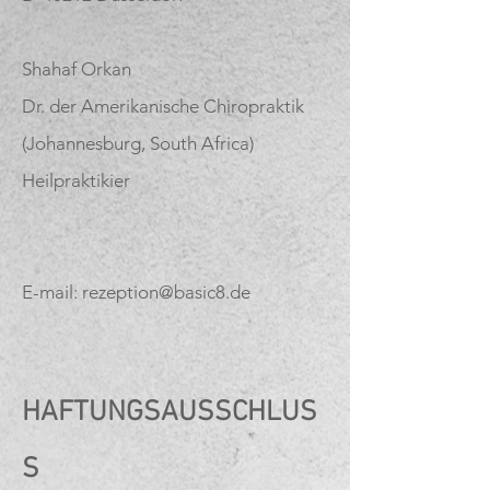
Shahaf Orkan
Dr. der Amerikanische Chiropraktik
(Johannesburg, South Africa)
Heilpraktikier
E-mail:
rezeption@basic8.de
HAFTUNGSAUSSCHLUS
S